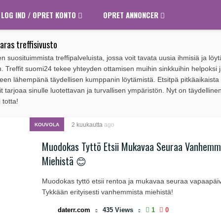
LOG IND / OPRET KONTO
OPRET ANNONCER
ras treffisivusto
suosituimmista treffipalveluista, jossa voit tavata uusia ihmisiä ja löyt
n. Treffit suomi24 tekee yhteyden ottamisen muihin sinkkuihin helpoksi 
leen lähempänä täydellisen kumppanin löytämistä. Etsitpä pitkäaikaista 
 tarjoaa sinulle luotettavan ja turvallisen ympäristön. Nyt on täydelline
 totta!
2 kuukautta
ago
KOUVOLA
Muodokas Tyttö Etsii Mukavaa Seuraa Vanhemm
Miehistä 😊
Muodokas tyttö etsii rentoa ja mukavaa seuraa vapaapäivi
Tykkään erityisesti vanhemmista miehistä!
daterr.com
435
Views
1
0