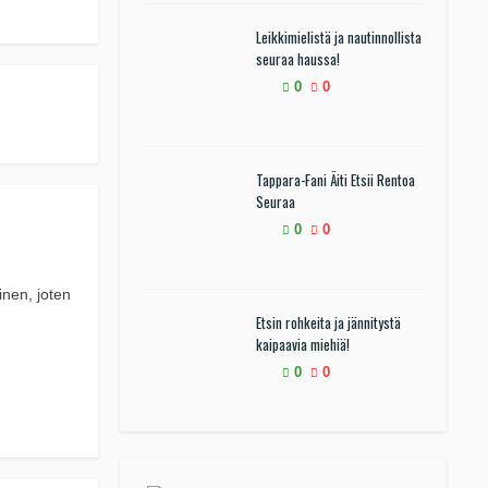
Leikkimielistä ja nautinnollista
seuraa haussa!
0
0
Tappara-Fani Äiti Etsii Rentoa
Seuraa
0
0
inen, joten
Etsin rohkeita ja jännitystä
kaipaavia miehiä!
0
0