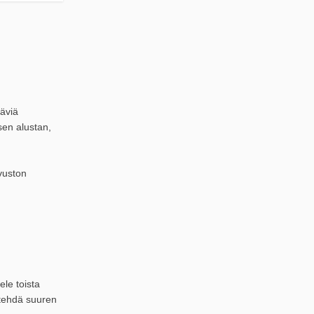
täviä
sen alustan,
ivuston
ele toista
 tehdä suuren