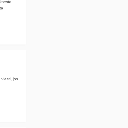
uksesta.
ta
viesti, jos