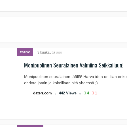
3 kuukautta
ago
ESPOO
Monipuolinen Seuralainen Valmiina Seikkailuun!
Monipuolinen seuralainen täällä! Harva idea on liian eriko
ehdota jotain ja kokeillaan sitä yhdessä ;)
daterr.com
442
Views
4
1