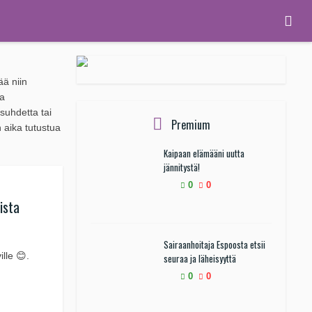
ää niin
ja
suhdetta tai
Premium
n aika tutustua
Kaipaan elämääni uutta
jännitystä!
0
0
ista
Sairaanhoitaja Espoosta etsii
lle 😊.
seuraa ja läheisyyttä
0
0