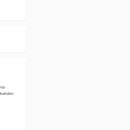
nta
a kahden