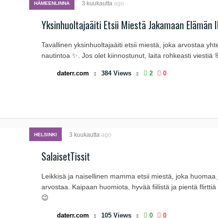
3 kuukautta
ago
HÄMEENLINNA
Yksinhuoltajaäiti Etsii Miestä Jakamaan Elämän I
Tavallinen yksinhuoltajaäiti etsii miestä, joka arvostaa yht
nautintoa ✨. Jos olet kiinnostunut, laita rohkeasti viestiä 
daterr.com
384
Views
2
0
3 kuukautta
ago
HELSINKI
SalaisetTissit
Leikkisä ja naisellinen mamma etsii miestä, joka huomaa 
arvostaa. Kaipaan huomiota, hyvää fiilistä ja pientä flirtti
😉
daterr.com
105
Views
0
0