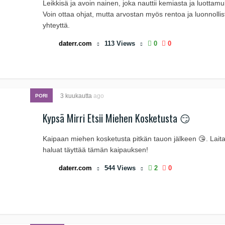
Leikkisä ja avoin nainen, joka nauttii kemiasta ja luottam
Voin ottaa ohjat, mutta arvostan myös rentoa ja luonnollis
yhteyttä.
daterr.com
113
Views
0
0
3 kuukautta
ago
PORI
Kypsä Mirri Etsii Miehen Kosketusta 😏
Kaipaan miehen kosketusta pitkän tauon jälkeen 😘. Laita 
haluat täyttää tämän kaipauksen!
daterr.com
544
Views
2
0