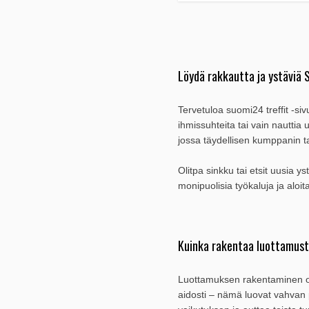
Löydä rakkautta ja ystäviä 
Tervetuloa suomi24 treffit -siv
ihmissuhteita tai vain nauttia
jossa täydellisen kumppanin t
Olitpa sinkku tai etsit uusia 
monipuolisia työkaluja ja aloi
Kuinka rakentaa luottamusta
Luottamuksen rakentaminen on y
aidosti – nämä luovat vahvan p