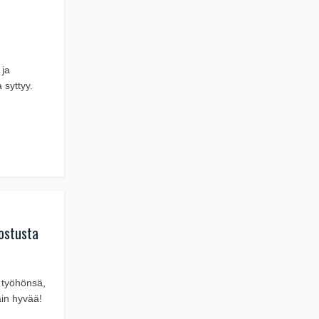
 ja
 syttyy.
ostusta
a työhönsä,
ain hyvää!