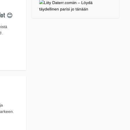
lot 😊
eistä
.
ja
ä arkeen.