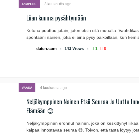
3 kuukautta
ago
TAMPERE
Liian kuuma pysähtymään
Kotona puuttuu jotain, joten etsin sitä muualta. Vauhdikas
spontaani nainen, joka ei aina pysy paikoillaan, kun kemia
daterr.com
143
Views
1
0
4 kuukautta
ago
VAASA
Neljäkymppinen Nainen Etsii Seuraa Ja Uutta Inn
Elämään 😊
Neljäkymppinen eronnut nainen, joka on keskittynyt liika
kaipaa innostavaa seuraa 😊. Toivon, että tästä löytyy jot