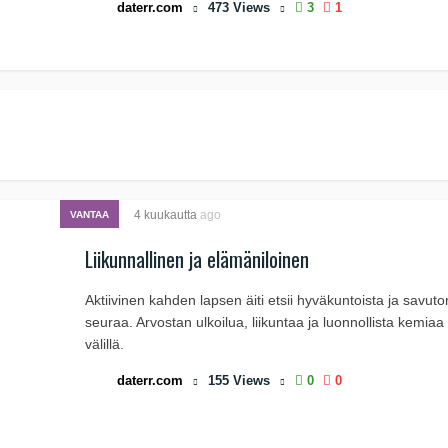
daterr.com
473
Views
3
1
4 kuukautta
ago
VANTAA
Liikunnallinen ja elämäniloinen
Aktiivinen kahden lapsen äiti etsii hyväkuntoista ja savuto
seuraa. Arvostan ulkoilua, liikuntaa ja luonnollista kemia
välillä.
daterr.com
155
Views
0
0