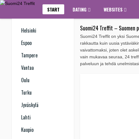
START
DATING
WEBSITES
Suomi24 Treffit – Suomen pa
Helsinki
Suomi24 Treffit on yksi Suomen 
Espoo
rakkautta kuin uusia ystäviäki
vaivattomaksi, joten olet aske
Tampere
vain mukavaa seuraa, 24 treffit
palveluun ja tehdä unelmistasi
Vantaa
Oulu
Turku
Jyväskylä
Lahti
Kuopio