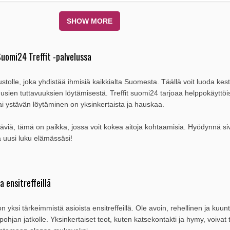
SHOW MORE
Suomi24 Treffit -palvelussa
ustolle, joka yhdistää ihmisiä kaikkialta Suomesta. Täällä voit luoda kes
 uusien tuttavuuksien löytämisestä. Treffit suomi24 tarjoaa helppokäyttöi
ai ystävän löytäminen on yksinkertaista ja hauskaa.
ystäviä, tämä on paikka, jossa voit kokea aitoja kohtaamisia. Hyödynnä s
ta uusi luku elämässäsi!
 ensitreffeillä
ksi tärkeimmistä asioista ensitreffeillä. Ole avoin, rehellinen ja kuunt
ohjan jatkolle. Yksinkertaiset teot, kuten katsekontakti ja hymy, voivat