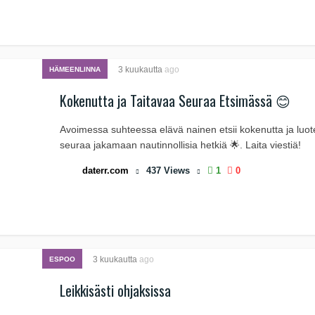
3 kuukautta
ago
HÄMEENLINNA
Kokenutta ja Taitavaa Seuraa Etsimässä 😊
Avoimessa suhteessa elävä nainen etsii kokenutta ja luot
seuraa jakamaan nautinnollisia hetkiä 🌟. Laita viestiä!
daterr.com
437
Views
1
0
3 kuukautta
ago
ESPOO
Leikkisästi ohjaksissa