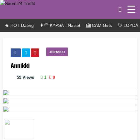
🔥 HOT Dating
👩‍🦳 KYPSÄT Naiset
🎦 CAM Girls
💘 LÖYDÄ 
JOENSUU
Annikki
59
Views
1
0