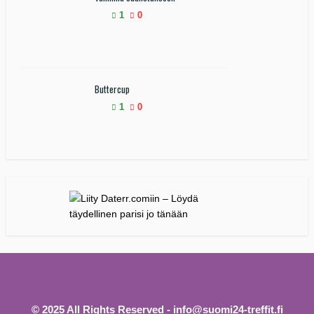
1
0
Buttercup
1
0
© 2025 All Rights Reserved - info@suomi24-treffit.fi