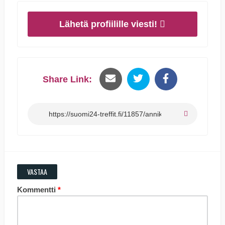
Lähetä profiilille viesti!
Share Link:
VASTAA
Kommentti
*