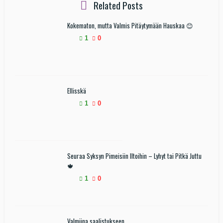
Related Posts
Kokematon, mutta Valmis Pitäytymään Hauskaa 😊
1
0
Ellisskä
1
0
Seuraa Syksyn Pimeisiin Iltoihin – Lyhyt tai Pitkä Juttu
🍁
1
0
Valmiina saalistukseen