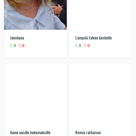
Janskuna
Lämpöä talven keskelle
0
0
0
0
Avoin uusille kokemuksille
Kemia ratkaisee