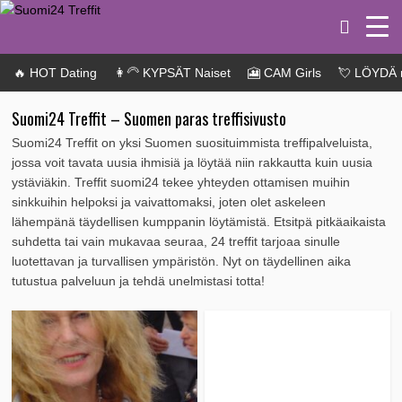
🔥 HOT Dating
👩‍🦳 KYPSÄT Naiset
🎦 CAM Girls
💘 LÖYDÄ 
Suomi24 Treffit – Suomen paras treffisivusto
Suomi24 Treffit on yksi Suomen suosituimmista treffipalveluista,
jossa voit tavata uusia ihmisiä ja löytää niin rakkautta kuin uusia
ystäviäkin. Treffit suomi24 tekee yhteyden ottamisen muihin
sinkkuihin helpoksi ja vaivattomaksi, joten olet askeleen
lähempänä täydellisen kumppanin löytämistä. Etsitpä pitkäaikaista
suhdetta tai vain mukavaa seuraa, 24 treffit tarjoaa sinulle
luotettavan ja turvallisen ympäristön. Nyt on täydellinen aika
tutustua palveluun ja tehdä unelmistasi totta!