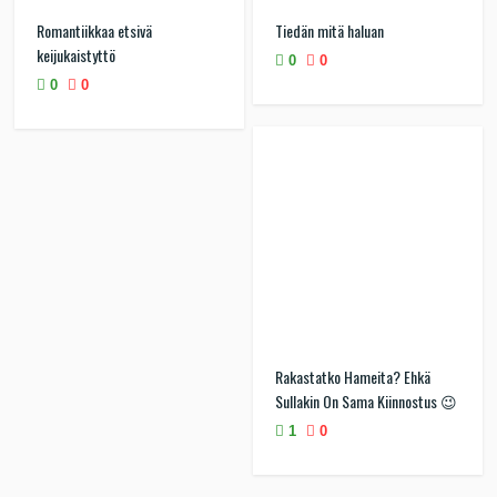
Romantiikkaa etsivä
Tiedän mitä haluan
keijukaistyttö
0
0
0
0
Rakastatko Hameita? Ehkä
Sullakin On Sama Kiinnostus 😉
1
0