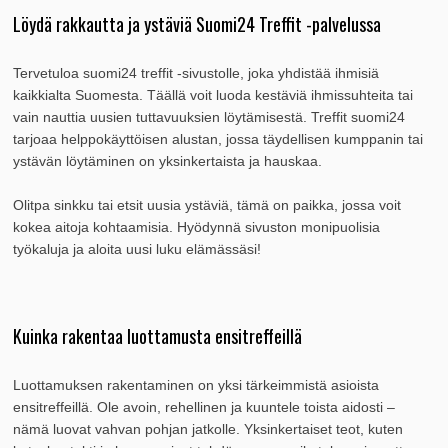
Löydä rakkautta ja ystäviä Suomi24 Treffit -palvelussa
Tervetuloa suomi24 treffit -sivustolle, joka yhdistää ihmisiä
kaikkialta Suomesta. Täällä voit luoda kestäviä ihmissuhteita tai
vain nauttia uusien tuttavuuksien löytämisestä. Treffit suomi24
tarjoaa helppokäyttöisen alustan, jossa täydellisen kumppanin tai
ystävän löytäminen on yksinkertaista ja hauskaa.
Olitpa sinkku tai etsit uusia ystäviä, tämä on paikka, jossa voit
kokea aitoja kohtaamisia. Hyödynnä sivuston monipuolisia
työkaluja ja aloita uusi luku elämässäsi!
Kuinka rakentaa luottamusta ensitreffeillä
Luottamuksen rakentaminen on yksi tärkeimmistä asioista
ensitreffeillä. Ole avoin, rehellinen ja kuuntele toista aidosti –
nämä luovat vahvan pohjan jatkolle. Yksinkertaiset teot, kuten