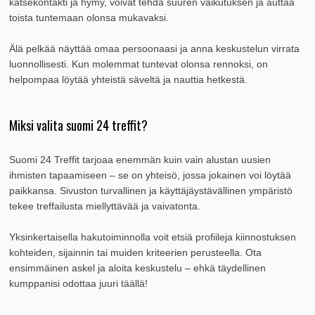
katsekontakti ja hymy, voivat tehdä suuren vaikutuksen ja auttaa
toista tuntemaan olonsa mukavaksi.
Älä pelkää näyttää omaa persoonaasi ja anna keskustelun virrata
luonnollisesti. Kun molemmat tuntevat olonsa rennoksi, on
helpompaa löytää yhteistä säveltä ja nauttia hetkestä.
Miksi valita suomi 24 treffit?
Suomi 24 Treffit tarjoaa enemmän kuin vain alustan uusien
ihmisten tapaamiseen – se on yhteisö, jossa jokainen voi löytää
paikkansa. Sivuston turvallinen ja käyttäjäystävällinen ympäristö
tekee treffailusta miellyttävää ja vaivatonta.
Yksinkertaisella hakutoiminnolla voit etsiä profiileja kiinnostuksen
kohteiden, sijainnin tai muiden kriteerien perusteella. Ota
ensimmäinen askel ja aloita keskustelu – ehkä täydellinen
kumppanisi odottaa juuri täällä!