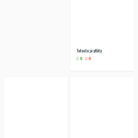
Tutustu ja ylläty
0
0