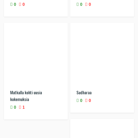
0
0
0
0
Matkalla kohti uusia
Sudharaa
kokemuksia
0
0
0
1