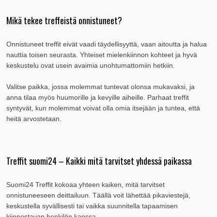
Mikä tekee treffeistä onnistuneet?
Onnistuneet treffit eivät vaadi täydellisyyttä, vaan aitoutta ja halua
nauttia toisen seurasta. Yhteiset mielenkiinnon kohteet ja hyvä
keskustelu ovat usein avaimia unohtumattomiin hetkiin.
Valitse paikka, jossa molemmat tuntevat olonsa mukavaksi, ja
anna tilaa myös huumorille ja kevyille aiheille. Parhaat treffit
syntyvät, kun molemmat voivat olla omia itsejään ja tuntea, että
heitä arvostetaan.
Treffit suomi24 – Kaikki mitä tarvitset yhdessä paikassa
Suomi24 Treffit kokoaa yhteen kaiken, mitä tarvitset
onnistuneeseen deittailuun. Täällä voit lähettää pikaviestejä,
keskustella syvällisesti tai vaikka suunnitella tapaamisen
kiinnostavan henkilön kanssa.