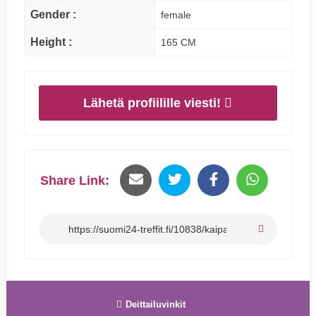
Gender :
female
Height :
165 CM
Lähetä profiilille viesti!
Share Link:
Deittailuvinkit