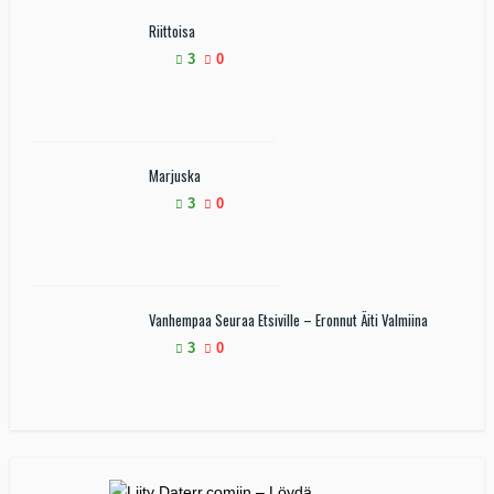
Riittoisa
3
0
Marjuska
3
0
Vanhempaa Seuraa Etsiville – Eronnut Äiti Valmiina
3
0