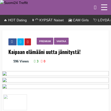
🔥 HOT Dating
👩‍🦳 KYPSÄT Naiset
🎦 CAM Girls
💘 LÖYDÄ 
PREMIUM
VANTAA
Kaipaan elämääni uutta jännitystä!
596
Views
3
0