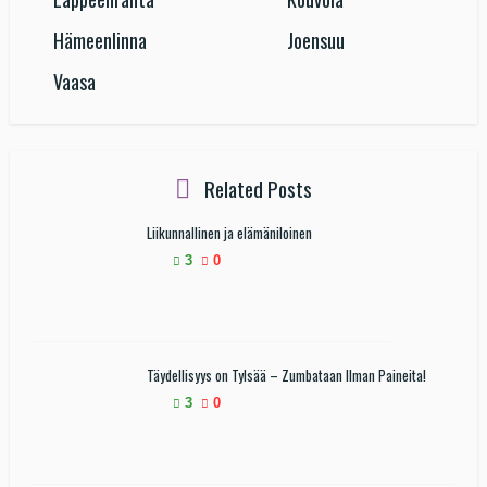
Hämeenlinna
Joensuu
Vaasa
Related Posts
Liikunnallinen ja elämäniloinen
3
0
Täydellisyys on Tylsää – Zumbataan Ilman Paineita!
3
0