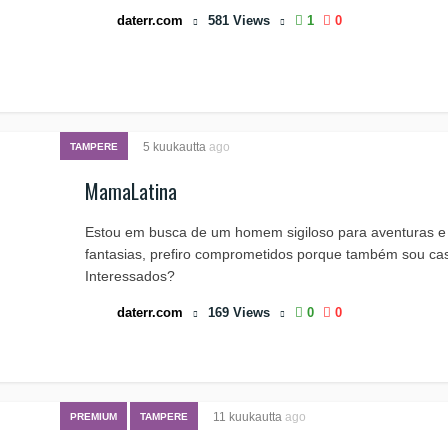
daterr.com
581
Views
1
0
5 kuukautta
ago
TAMPERE
MamaLatina
Estou em busca de um homem sigiloso para aventuras e 
fantasias, prefiro comprometidos porque também sou ca
Interessados?
daterr.com
169
Views
0
0
11 kuukautta
ago
PREMIUM
TAMPERE