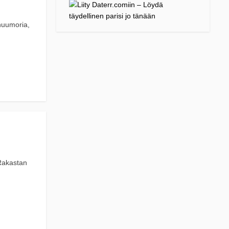
 huumoria,
 Rakastan