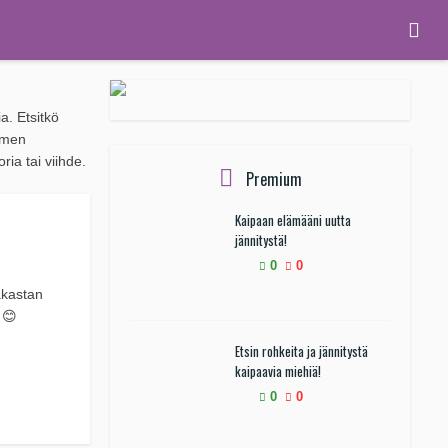
a. Etsitkö
iemen
ria tai viihde.
Premium
Kaipaan elämääni uutta
jännitystä!
0
0
akastan
 😊
Etsin rohkeita ja jännitystä
kaipaavia miehiä!
0
0