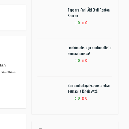
Tappara-Fani Äiti Etsii Rentoa
Seuraa
0
0
Leikkimielistä ja nautinnollista
seuraa haussa!
0
0
stan
 draamaa.
Sairaanhoitaja Espoosta etsii
seuraa ja läheisyyttä
0
0