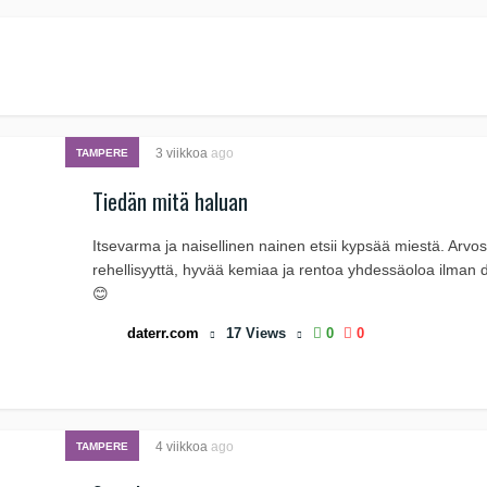
3 viikkoa
ago
TAMPERE
Tiedän mitä haluan
Itsevarma ja naisellinen nainen etsii kypsää miestä. Arvo
rehellisyyttä, hyvää kemiaa ja rentoa yhdessäoloa ilman
😊
daterr.com
17
Views
0
0
4 viikkoa
ago
TAMPERE