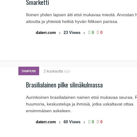
Smarketti
Iloinen yhden lapsen äiti etsii mukavaa miestä. Arvostan
aitoutta ja yhteisiä hetkiä hyvän fiiliksen parissa.
daterr.com
23
Views
0
0
2 kuukautta
ago
TAMPERE
Brasilialainen pilke silmäkulmassa
Aurinkoinen brasilialainen nainen etsii mukavaa seuraa.
huumoria, keskusteluja ja ihmisiä, jotka uskaltavat ottaa
ensimmäisen askeleen.
daterr.com
60
Views
0
0