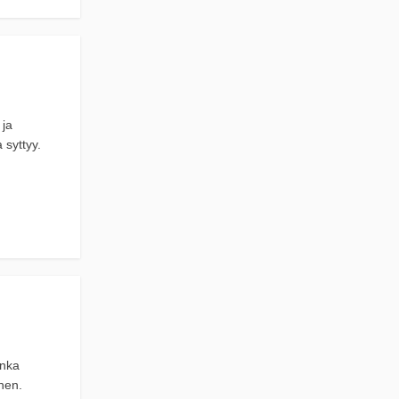
 ja
 syttyy.
onka
inen.