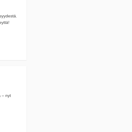
isyydestä.
eyttä!
ä – nyt