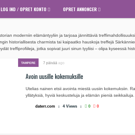
LOG IND / OPRET KONTO
OPRET ANNONCER
orian moderniin elämäntyyliin ja tarjoaa jännittäviä treffimahdollisuuksi
gin historiallisesta charmista tai kaipaatko hauskoja treffejä Särkänn
t treffiprofiileja, jotka sopivat juuri sinun tyyliisi – olipa kyseessä histo
7 päivää
ago
TAMPERE
Avoin uusille kokemuksille
Utelias nainen etsii avointa miestä uusiin kokemuksiin. R
yllätyksiä, hyviä keskusteluja ja elämän pieniä seikkailuja.
daterr.com
4
Views
0
0