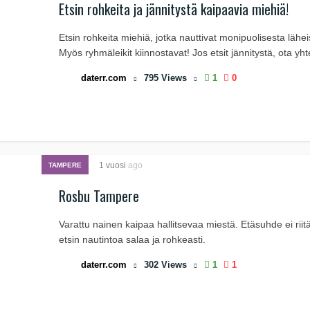
Etsin rohkeita ja jännitystä kaipaavia miehiä!
Etsin rohkeita miehiä, jotka nauttivat monipuolisesta lähe
Myös ryhmäleikit kiinnostavat! Jos etsit jännitystä, ota yht
daterr.com
795
Views
1
0
1 vuosi
ago
TAMPERE
Rosbu Tampere
Varattu nainen kaipaa hallitsevaa miestä. Etäsuhde ei riit
etsin nautintoa salaa ja rohkeasti.
daterr.com
302
Views
1
1