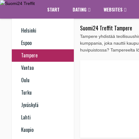
START
DATING
WEBSITES
Suomi24 Treffit Tampere
Helsinki
Tampere yhdistää teollisuushist
Espoo
kumppania, joka nauttii kaupun
huvipuistossa? Tampereelta löydä
Tampere
Vantaa
Oulu
Turku
Jyväskylä
Lahti
Kuopio