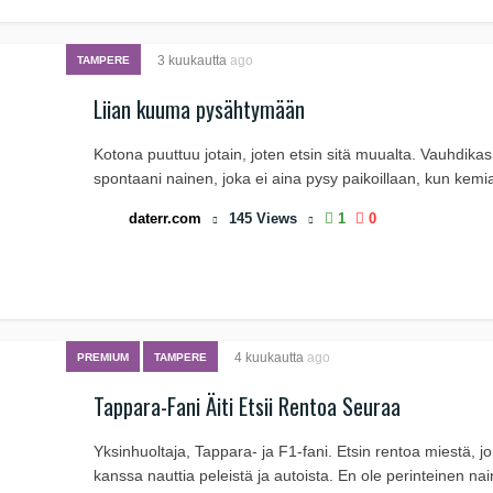
3 kuukautta
ago
TAMPERE
Liian kuuma pysähtymään
Kotona puuttuu jotain, joten etsin sitä muualta. Vauhdikas
spontaani nainen, joka ei aina pysy paikoillaan, kun kemia
daterr.com
145
Views
1
0
4 kuukautta
ago
PREMIUM
TAMPERE
Tappara-Fani Äiti Etsii Rentoa Seuraa
Yksinhuoltaja, Tappara- ja F1-fani. Etsin rentoa miestä, j
kanssa nauttia peleistä ja autoista. En ole perinteinen na