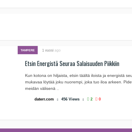
1 vuosi
ago
TAMPERE
Etsin Energistä Seuraa Salaisuuden Piikkiin
Kun kotona on hiljaista, etsin täältä iloista ja energistä seu
mukavaa löytää joku nuorempi, joka tuo iloa arkeen. Pid
meidän välisenä ..
daterr.com
456
Views
2
0