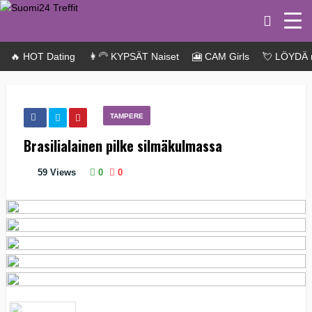
🔥 HOT Dating
👩‍🦳 KYPSÄT Naiset
🎦 CAM Girls
💘 LÖYDÄ 
TAMPERE
Brasilialainen pilke silmäkulmassa
59
Views
0
0