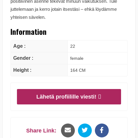
positiivinen asenne tekevät minuun vaikutuksen. Tule
juttelemaan ja kerro jotain itsestäsi – ehkä löydämme
yhteisen sävelen.
Information
Age :
22
Gender :
female
Height :
164 CM
Lähetä profiilille viesti!
Share Link: