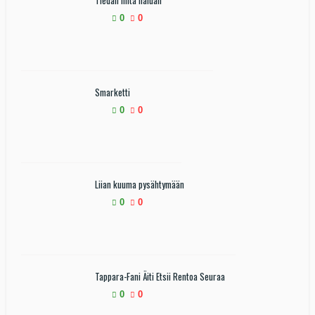
Tiedän mitä haluan
0
0
Smarketti
0
0
Liian kuuma pysähtymään
0
0
Tappara-Fani Äiti Etsii Rentoa Seuraa
0
0