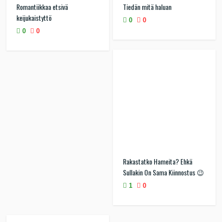
Romantiikkaa etsivä
Tiedän mitä haluan
keijukaistyttö
0
0
0
0
Rakastatko Hameita? Ehkä
Sullakin On Sama Kiinnostus 😉
1
0