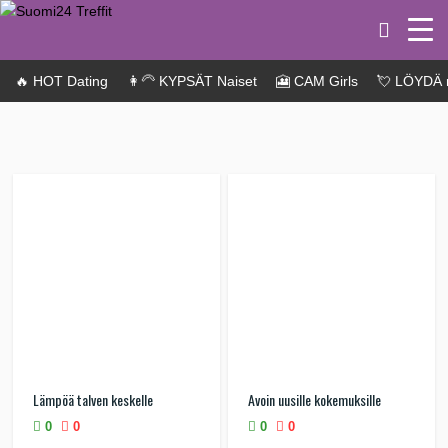
🔥 HOT Dating
👩‍🦳 KYPSÄT Naiset
🎦 CAM Girls
💘 LÖYDÄ 
Lämpöä talven keskelle
Avoin uusille kokemuksille
0
0
0
0