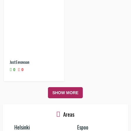
JustEevavaan
0
0
SHOW MORE
Areas
Helsinki
Espoo