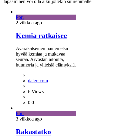
tapaaminen voi olla alku jollekin suuremmalle.
Pori
2 viikkoa
ago
Kemia ratkaisee
Avarakatseinen nainen etsii
hyvää kemiaa ja mukavaa
seuraa. Arvostan aitoutta,
huumoria ja yhteisiä elämyksiä.
daterr.com
6
Views
0
0
Pori
3 viikkoa
ago
Rakastatko