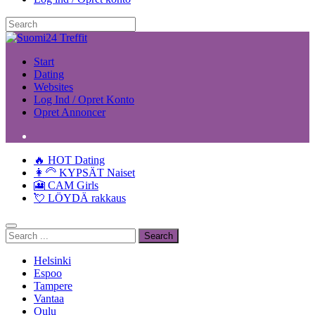
Start
Dating
Websites
Log Ind / Opret Konto
Opret Annoncer
🔥 HOT Dating
👩‍🦳 KYPSÄT Naiset
🎦 CAM Girls
💘 LÖYDÄ rakkaus
Helsinki
Espoo
Tampere
Vantaa
Oulu