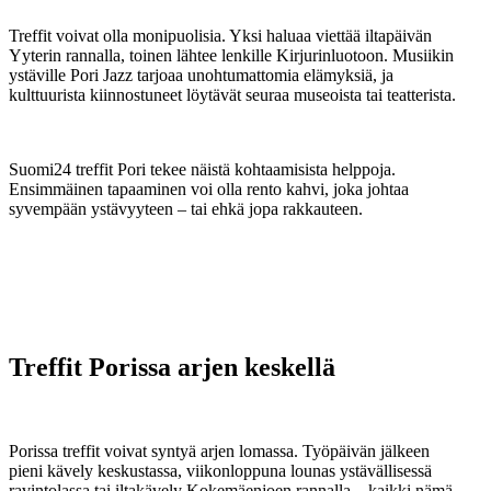
Treffit voivat olla monipuolisia. Yksi haluaa viettää iltapäivän
Yyterin rannalla, toinen lähtee lenkille Kirjurinluotoon. Musiikin
ystäville Pori Jazz tarjoaa unohtumattomia elämyksiä, ja
kulttuurista kiinnostuneet löytävät seuraa museoista tai teatterista.
Suomi24 treffit Pori tekee näistä kohtaamisista helppoja.
Ensimmäinen tapaaminen voi olla rento kahvi, joka johtaa
syvempään ystävyyteen – tai ehkä jopa rakkauteen.
Treffit Porissa arjen keskellä
Porissa treffit voivat syntyä arjen lomassa. Työpäivän jälkeen
pieni kävely keskustassa, viikonloppuna lounas ystävällisessä
ravintolassa tai iltakävely Kokemäenjoen rannalla – kaikki nämä