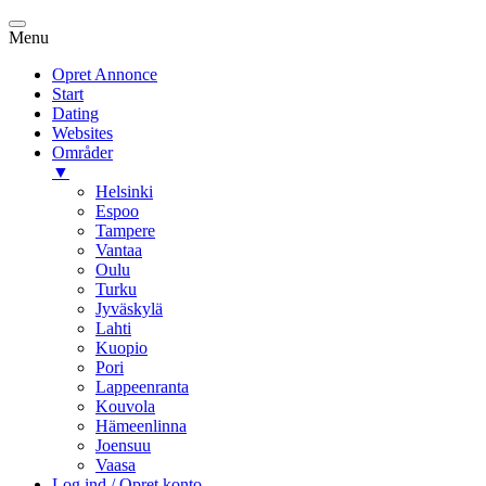
Menu
Opret Annonce
Start
Dating
Websites
Områder
▼
Helsinki
Espoo
Tampere
Vantaa
Oulu
Turku
Jyväskylä
Lahti
Kuopio
Pori
Lappeenranta
Kouvola
Hämeenlinna
Joensuu
Vaasa
Log ind / Opret konto