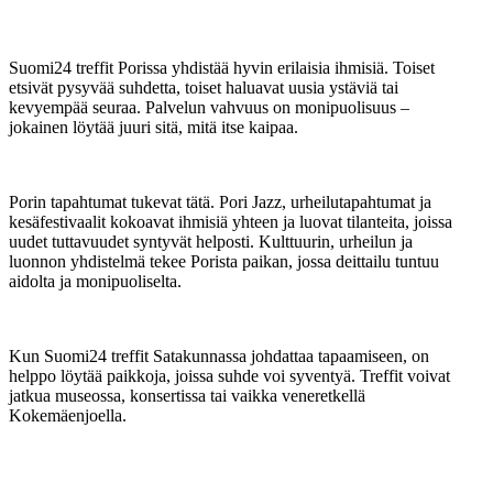
Suomi24 treffit Porissa yhdistää hyvin erilaisia ihmisiä. Toiset
etsivät pysyvää suhdetta, toiset haluavat uusia ystäviä tai
kevyempää seuraa. Palvelun vahvuus on monipuolisuus –
jokainen löytää juuri sitä, mitä itse kaipaa.
Porin tapahtumat tukevat tätä. Pori Jazz, urheilutapahtumat ja
kesäfestivaalit kokoavat ihmisiä yhteen ja luovat tilanteita, joissa
uudet tuttavuudet syntyvät helposti. Kulttuurin, urheilun ja
luonnon yhdistelmä tekee Porista paikan, jossa deittailu tuntuu
aidolta ja monipuoliselta.
Kun Suomi24 treffit Satakunnassa johdattaa tapaamiseen, on
helppo löytää paikkoja, joissa suhde voi syventyä. Treffit voivat
jatkua museossa, konsertissa tai vaikka veneretkellä
Kokemäenjoella.