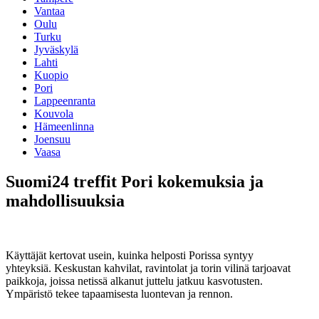
Vantaa
Oulu
Turku
Jyväskylä
Lahti
Kuopio
Pori
Lappeenranta
Kouvola
Hämeenlinna
Joensuu
Vaasa
Suomi24 treffit Pori kokemuksia ja
mahdollisuuksia
Käyttäjät kertovat usein, kuinka helposti Porissa syntyy
yhteyksiä. Keskustan kahvilat, ravintolat ja torin vilinä tarjoavat
paikkoja, joissa netissä alkanut juttelu jatkuu kasvotusten.
Ympäristö tekee tapaamisesta luontevan ja rennon.