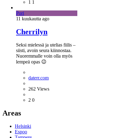
1
1
Pori
11 kuukautta
ago
Cherrilyn
Seksi mielessä ja utelias fiilis –
siisti, avoin seura kiinnostaa.
Nuoremmalle voin olla myös
lempeä opas 😉
daterr.com
262
Views
2
0
Areas
Helsinki
Espoo
Tampere