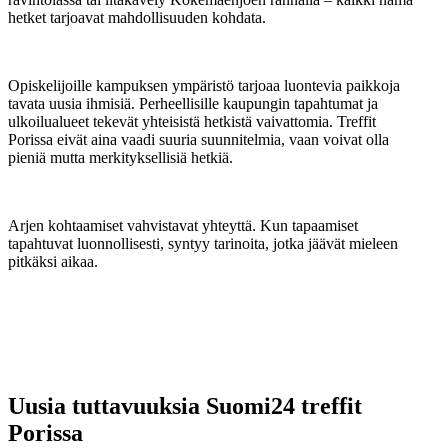
hetket tarjoavat mahdollisuuden kohdata.
Opiskelijoille kampuksen ympäristö tarjoaa luontevia paikkoja
tavata uusia ihmisiä. Perheellisille kaupungin tapahtumat ja
ulkoilualueet tekevät yhteisistä hetkistä vaivattomia. Treffit
Porissa eivät aina vaadi suuria suunnitelmia, vaan voivat olla
pieniä mutta merkityksellisiä hetkiä.
Arjen kohtaamiset vahvistavat yhteyttä. Kun tapaamiset
tapahtuvat luonnollisesti, syntyy tarinoita, jotka jäävät mieleen
pitkäksi aikaa.
Uusia tuttavuuksia Suomi24 treffit
Porissa