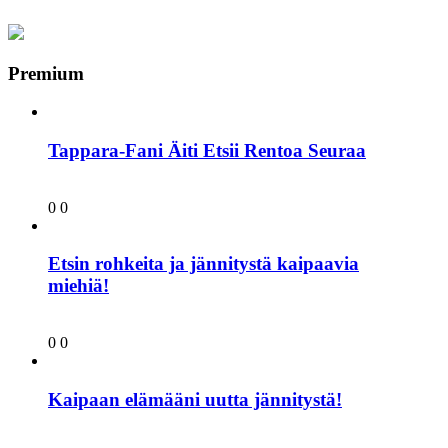
Premium
Tappara-Fani Äiti Etsii Rentoa Seuraa
0
0
Etsin rohkeita ja jännitystä kaipaavia
miehiä!
0
0
Kaipaan elämääni uutta jännitystä!