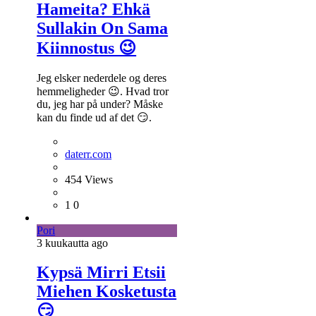
Hameita? Ehkä
Sullakin On Sama
Kiinnostus 😉
Jeg elsker nederdele og deres
hemmeligheder 😉. Hvad tror
du, jeg har på under? Måske
kan du finde ud af det 😏.
daterr.com
454
Views
1
0
Pori
3 kuukautta
ago
Kypsä Mirri Etsii
Miehen Kosketusta
😏