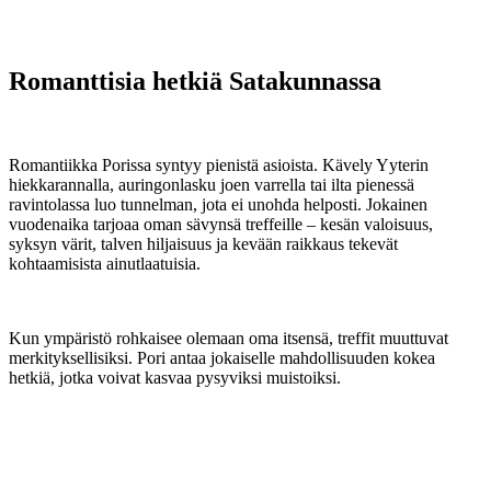
Romanttisia hetkiä Satakunnassa
Romantiikka Porissa syntyy pienistä asioista. Kävely Yyterin
hiekkarannalla, auringonlasku joen varrella tai ilta pienessä
ravintolassa luo tunnelman, jota ei unohda helposti. Jokainen
vuodenaika tarjoaa oman sävynsä treffeille – kesän valoisuus,
syksyn värit, talven hiljaisuus ja kevään raikkaus tekevät
kohtaamisista ainutlaatuisia.
Kun ympäristö rohkaisee olemaan oma itsensä, treffit muuttuvat
merkityksellisiksi. Pori antaa jokaiselle mahdollisuuden kokea
hetkiä, jotka voivat kasvaa pysyviksi muistoiksi.