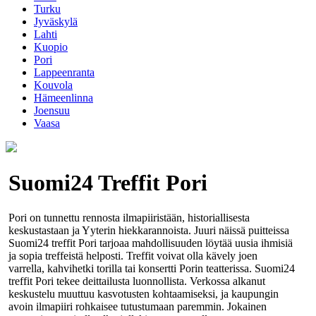
Turku
Jyväskylä
Lahti
Kuopio
Pori
Lappeenranta
Kouvola
Hämeenlinna
Joensuu
Vaasa
Suomi24 Treffit Pori
Pori on tunnettu rennosta ilmapiiristään, historiallisesta
keskustastaan ja Yyterin hiekkarannoista. Juuri näissä puitteissa
Suomi24 treffit Pori tarjoaa mahdollisuuden löytää uusia ihmisiä
ja sopia treffeistä helposti. Treffit voivat olla kävely joen
varrella, kahvihetki torilla tai konsertti Porin teatterissa. Suomi24
treffit Pori tekee deittailusta luonnollista. Verkossa alkanut
keskustelu muuttuu kasvotusten kohtaamiseksi, ja kaupungin
avoin ilmapiiri rohkaisee tutustumaan paremmin. Jokainen