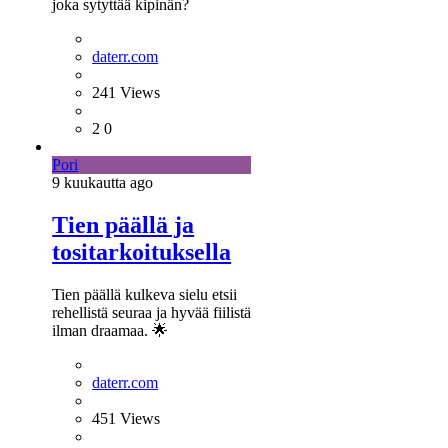
joka sytyttää kipinän?
daterr.com
241
Views
2
0
Pori
9 kuukautta
ago
Tien päällä ja
tositarkoituksella
Tien päällä kulkeva sielu etsii
rehellistä seuraa ja hyvää fiilistä
ilman draamaa. 🌟
daterr.com
451
Views