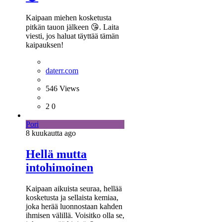
Kaipaan miehen kosketusta
pitkän tauon jälkeen 😘. Laita
viesti, jos haluat täyttää tämän
kaipauksen!
daterr.com
546
Views
2
0
Pori
8 kuukautta
ago
Hellä mutta
intohimoinen
Kaipaan aikuista seuraa, hellää
kosketusta ja sellaista kemiaa,
joka herää luonnostaan kahden
ihmisen välillä. Voisitko olla se,