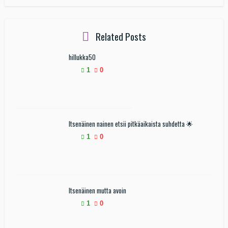
Related Posts
hillukka50
1
0
Itsenäinen nainen etsii pitkäaikaista suhdetta 🌟
1
0
Itsenäinen mutta avoin
1
0