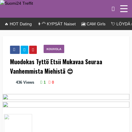
🔥 HOT Dating
👩‍🦳 KYPSÄT Naiset
🎦 CAM Girls
💘 LÖYDÄ 
KOUVOLA
Muodokas Tyttö Etsii Mukavaa Seuraa
Vanhemmista Miehistä 😊
436
Views
1
0