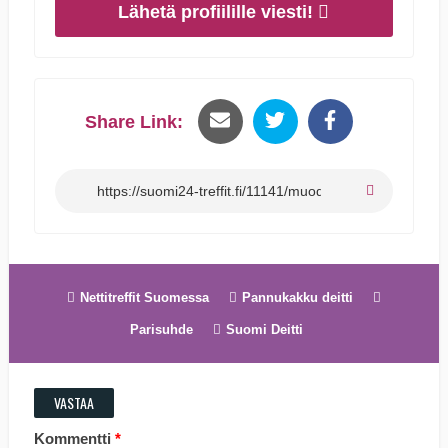
Lähetä profiilille viesti!
Share Link:
Nettitreffit Suomessa
Pannukakku deitti
Parisuhde
Suomi Deitti
VASTAA
Kommentti
*