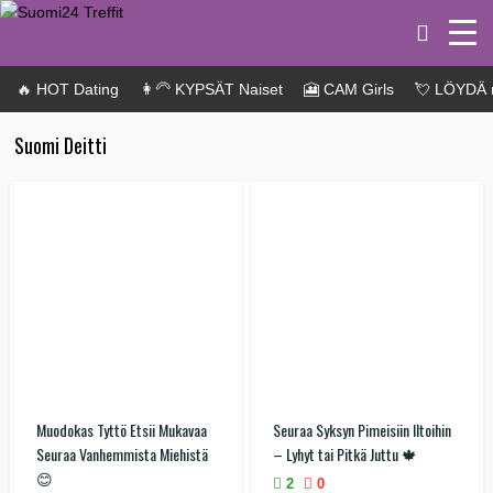
🔥 HOT Dating
👩‍🦳 KYPSÄT Naiset
🎦 CAM Girls
💘 LÖYDÄ 
Suomi Deitti
Muodokas Tyttö Etsii Mukavaa
Seuraa Syksyn Pimeisiin Iltoihin
Seuraa Vanhemmista Miehistä
– Lyhyt tai Pitkä Juttu 🍁
😊
2
0