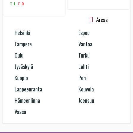
1
0
Areas
Helsinki
Espoo
Tampere
Vantaa
Oulu
Turku
Jyväskylä
Lahti
Kuopio
Pori
Lappeenranta
Kouvola
Hämeenlinna
Joensuu
Vaasa