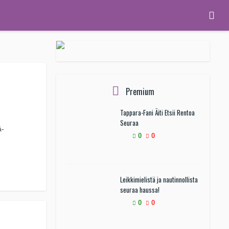
Premium
Tappara-Fani Äiti Etsii Rentoa
Seuraa
ä-
0
0
Leikkimielistä ja nautinnollista
seuraa haussa!
0
0