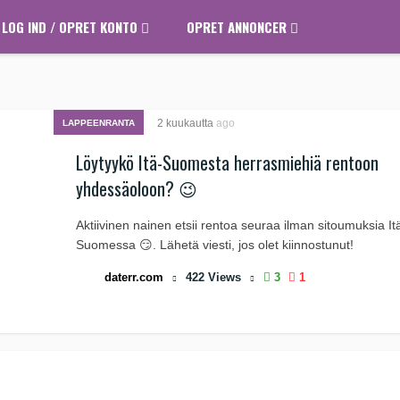
LOG IND / OPRET KONTO
OPRET ANNONCER
2 kuukautta
ago
LAPPEENRANTA
Löytyykö Itä-Suomesta herrasmiehiä rentoon
yhdessäoloon? 😉
Aktiivinen nainen etsii rentoa seuraa ilman sitoumuksia It
Suomessa 😏. Lähetä viesti, jos olet kiinnostunut!
daterr.com
422
Views
3
1