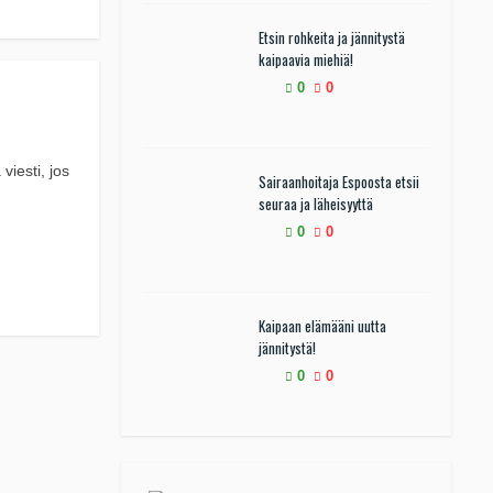
Etsin rohkeita ja jännitystä
kaipaavia miehiä!
0
0
viesti, jos
Sairaanhoitaja Espoosta etsii
seuraa ja läheisyyttä
0
0
Kaipaan elämääni uutta
jännitystä!
0
0