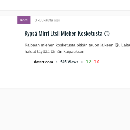
3 kuukautta
ago
PORI
Kypsä Mirri Etsii Miehen Kosketusta 😏
Kaipaan miehen kosketusta pitkän tauon jälkeen 😘. Laita 
haluat täyttää tämän kaipauksen!
daterr.com
545
Views
2
0