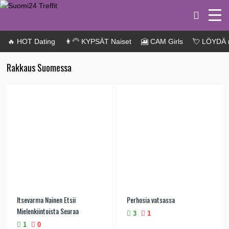
🔥 HOT Dating
👩‍🦳 KYPSÄT Naiset
🎦 CAM Girls
💘 LÖYDÄ 
Rakkaus Suomessa
Itsevarma Nainen Etsii
Perhosia vatsassa
Mielenkiintoista Seuraa
3
1
1
0