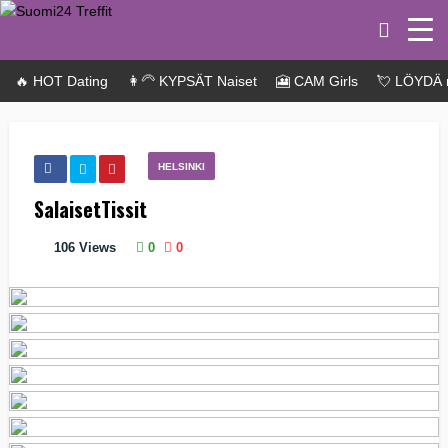
🔥 HOT Dating
👩‍🦳 KYPSÄT Naiset
🎦 CAM Girls
💘 LÖYDÄ 
HELSINKI
SalaisetTissit
106
Views
0
0