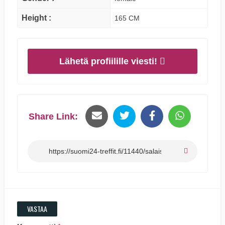
Height :
165 CM
Lähetä profiilille viesti!
Share Link:
VASTAA