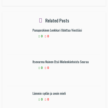
Related Posts
Punaposkinen Lenkkari Odottaa Viestiäsi
0
0
Itsevarma Nainen Etsii Mielenkiintoista Seuraa
0
0
Lämmin sydän ja avoin mieli
0
0