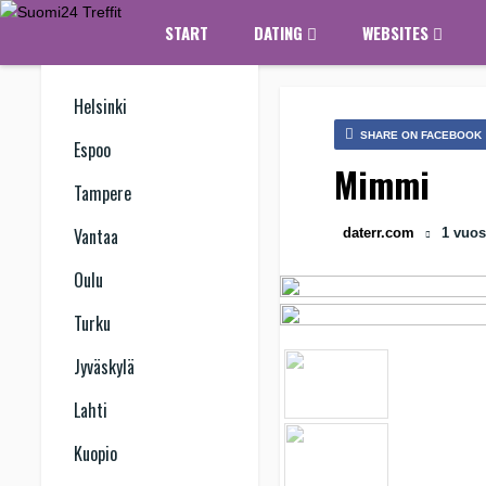
START
DATING
WEBSITES
Helsinki
SHARE ON FACEBOOK
Espoo
Mimmi
Tampere
Vantaa
daterr.com
1 vuo
Oulu
Turku
Jyväskylä
Lahti
Kuopio