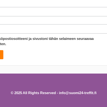
köpostiosoitteeni ja sivustoni tähän selaimeen seuraavaa
ten.
© 2025 All Rights Reserved - info@suomi24-treffit.fi