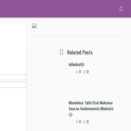
Related Posts
hillukka50
0
0
Muodokas Tyttö Etsii Mukavaa
Seuraa Vanhemmista Miehistä
😊
0
0