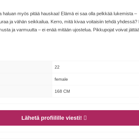
ta haluan myös pitää hauskaa! Elämä ei saa olla pelkkää lukemista –
uraa ja vähän seikkailua. Kerro, mitä kivaa voitaisiin tehdä yhdessä? 
musta ja varmuutta – ei enää mitään ujostelua. Pikkupojat voivat jättä
22
female
168 CM
Lähetä profiilille viesti!