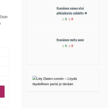
Itsenäinen nainen etsii
pitkäaikaista suhdetta 🌟
Etsin
0
0
ä
Itsenäinen mutta avoin
0
0