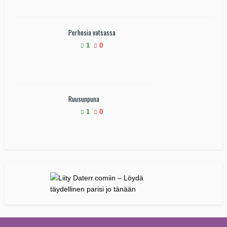
Perhosia vatsassa
1
0
Ruusunpuna
1
0