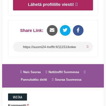
Lähetä profiilille viesti!
Share Link:
Nais Seuraa
Nettitreffit Suomessa
Pannukakku deitti
Seuraa Suomessa
VASTAA
Kommentti
*