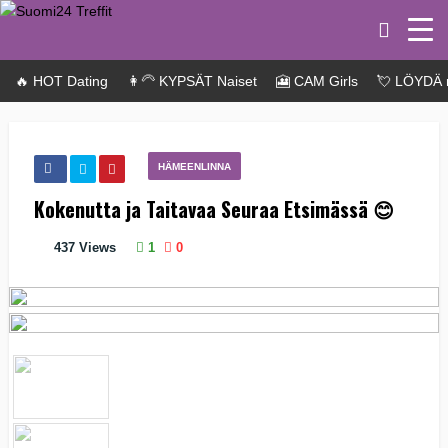
🔥 HOT Dating
👩‍🦳 KYPSÄT Naiset
🎦 CAM Girls
💘 LÖYDÄ 
HÄMEENLINNA
Kokenutta ja Taitavaa Seuraa Etsimässä 😊
437
Views
1
0