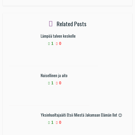
Related Posts
Lämpöä talven keskelle
1
0
Naisellinen ja aito
1
0
Yksinhuoltajaäiti Etsii Miestä Jakamaan Elämän Ilot 😊
1
0