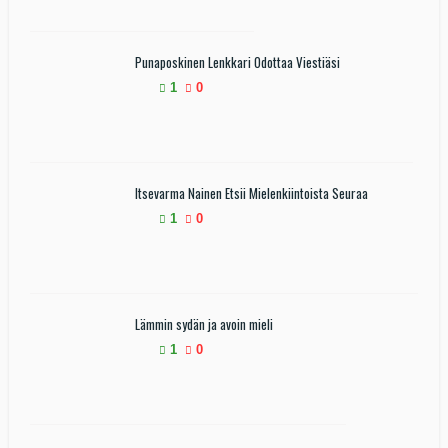
Punaposkinen Lenkkari Odottaa Viestiäsi
1
0
Itsevarma Nainen Etsii Mielenkiintoista Seuraa
1
0
Lämmin sydän ja avoin mieli
1
0