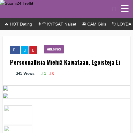
🔥 HOT Dating
👩‍🦳 KYPSÄT Naiset
🎦 CAM Girls
💘 LÖYDÄ 
HELSINKI
Persoonallisia Miehiä Kaivataan, Egoisteja Ei
345
Views
1
0