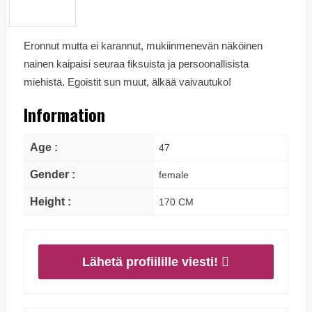
Eronnut mutta ei karannut, mukiinmenevän näköinen
nainen kaipaisi seuraa fiksuista ja persoonallisista
miehistä. Egoistit sun muut, älkää vaivautuko!
Information
Age :
47
Gender :
female
Height :
170 CM
Lähetä profiilille viesti!