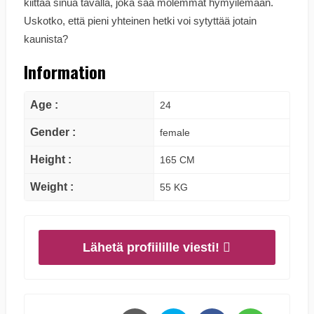
kiittää sinua tavalla, joka saa molemmat hymyilemään.
Uskotko, että pieni yhteinen hetki voi sytyttää jotain
kaunista?
Information
Age :
24
Gender :
female
Height :
165 CM
Weight :
55 KG
Lähetä profiilille viesti!