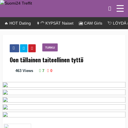
🔥 HOT Dating
👩‍🦳 KYPSÄT Naiset
🎦 CAM Girls
💘 LÖYDÄ 
TURKU
Oon tällainen taiteellinen tyttö
463
Views
7
0