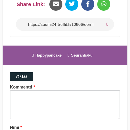
Share Link:
Happypancake
Seuranhaku
VASTAA
Kommentti
*
Nimi
*