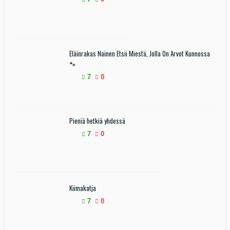
Eläinrakas Nainen Etsii Miestä, Jolla On Arvot Kunnossa
🐾
7
0
Pieniä hetkiä yhdessä
7
0
Kiimakatja
7
0